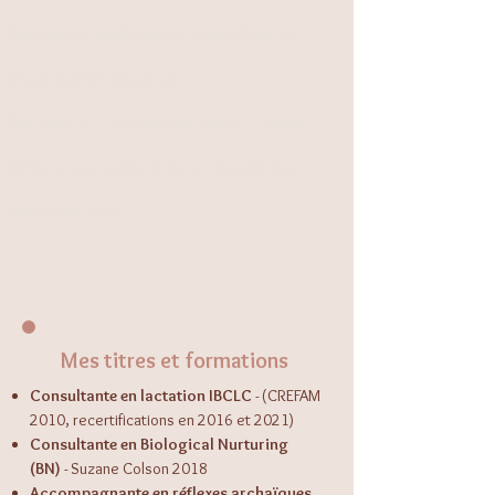
Que chaque famille trouve, à son rythme, sa
propre manière d'avancer.
Que chacun — bébé, enfant, adulte — puisse
retrouver ses repères innés, à n'importe quel
moment de sa vie.
Mes titres et formations
Consultante en lactation IBCLC
- (CREFAM
2010, recertifications en 2016 et 2021)
Consultante en Biological Nurturing
(BN)
- Suzane Colson 2018
Accompagnante en réflexes archaïques