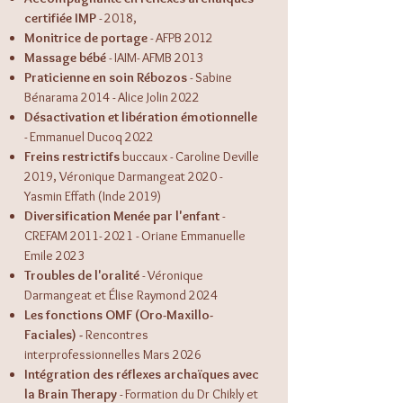
certifiée IMP
- 2018,
Monitrice de portage
- AFPB 2012
Massage bébé
- IAIM- AFMB 2013
Praticienne en soin Rébozos
- Sabine
Bénarama 2014 - Alice Jolin 2022
Désactivation et libération émotionnelle
- Emmanuel Ducoq 2022
Freins restrictifs
buccaux - Caroline Deville
2019, Véronique Darmangeat 2020 -
Yasmin Effath (Inde 2019)
Diversification Menée par l'enfant
-
CREFAM
2011- 2021
- Oriane Emmanuelle
Emile 2023
Troubles de l'oralité
- Véronique
Darmangeat et Élise Raymond 2024
Les fonctions OMF (Oro-Maxillo-
Faciales) -
Rencontres
interprofessionnelles Mars 2026
Intégration des réflexes archaïques avec
la Brain Therapy
- Formation du Dr Chikly et