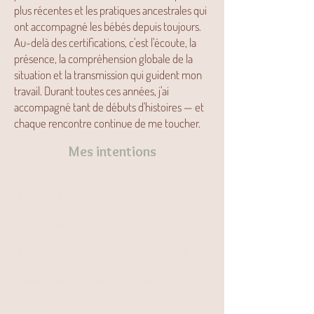
plus récentes et les pratiques ancestrales qui
ont accompagné les bébés depuis toujours.
Au-delà des certifications, c'est l'écoute, la
présence, la compréhension globale de la
situation et la transmission qui guident mon
travail. Durant toutes ces années, j'ai
accompagné tant de débuts d'histoires — et
chaque rencontre continue de me toucher.
Mes intentions
Que chaque parent reparte plus confiant, plus
relié, plus apaisé.
Que chaque bébé soit regardé dans toute sa
globalité — de sa naissance à son envol vers le
monde.