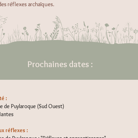
es réflexes archaïques.
Prochaines dates :
té :
te de Puylaroque (Sud Ouest)
Nantes
ux réflexes :