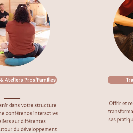
 Ateliers Pros/Familles
Tr
______
Offrir et r
enir dans votre structure
transforma
e conférence interactive
ses pratiq
liers sur différentes
autour du développement