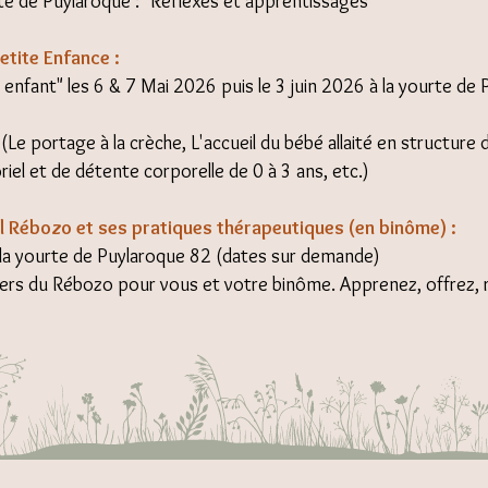
te de Puylaroque : "Réflexes et apprentissages"
etite Enfance :
 enfant" les 6 & 7 Mai 2026 puis le 3 juin 2026 à la yourte de
 portage à la crèche, L'accueil du bébé allaité en structure d'a
oriel et de détente corporelle de 0 à 3 ans, etc.)
el Rébozo et ses pratiques thérapeutiques (en binôme) :
à la yourte de Puylaroque 82 (dates sur demande)
vers du Rébozo pour vous et votre binôme. Apprenez, offrez, r