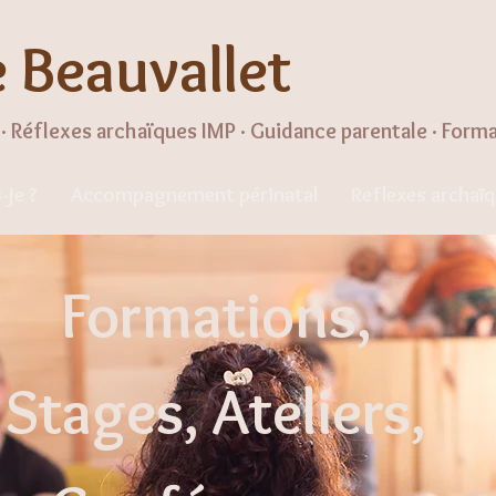
e Beauvallet
· Réflexes archaïques IMP · Guidance parentale · Form
-je ?
Accompagnement périnatal
Reflexes archaï
Formations,
Stages, Ateliers,