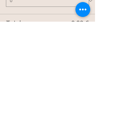
Total
0,00 €
Passer la commande
Partager cet événement
Me contacter