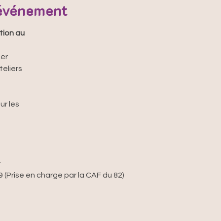
'événement
ion au 

er

r les



 (Prise en charge par la CAF du 82)